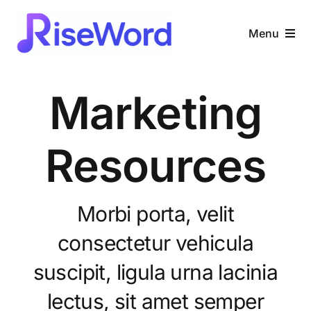
Skip
to
Menu
content
Home
Marketing
Servicii
Resources
De ce noi
Partenerii de scenă
Morbi porta, velit
consectetur vehicula
Despre noi
suscipit, ligula urna lacinia
Blog
lectus, sit amet semper