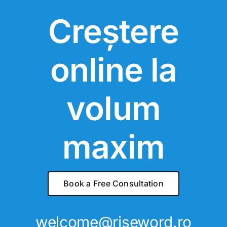
Creștere
online la
volum
maxim
Book a Free Consultation
welcome
@
riseword.ro